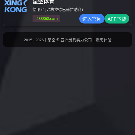
索尼
LG
得力文具
公牛
雪洁日化
李宁


专业优势
于1米宽度的领域当中，进行10000米深度的专业积累
技术研发创新
pg娱乐电子游戏网站加拿大-（中国）官方网站起步初期（1996
可以介绍下你们的产品么？
年）就同步创立，发展至今拥有5名具有十年pg娱乐电子游戏网站
你们是怎么收费的呢？
加拿大-（中国）官方网站行业研发经验的高级研发工程师，其中硕
士两名，整体技术研发能力紧跟行业发展前沿，在行业内具备明显